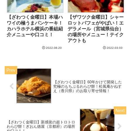
【ざわつく金曜日】本場ハ
【ザワツク金曜日】シャー
ワイの極うまパンケーキ！
ロットパフェがやばい！エ
カハラホテル横浜の番組紹
デラメール（宮城県仙台）
介メニューや口コミ！
の場所やメニュー！テイク
アウトも
2022.08.20
2022.03.03
【ざわつく金曜日】60年かけて開発した
究極のもちぷるわらび餅！松風庵かねす
え（香川県）のお取り寄せ情報！
【ざわつく金曜日】新感覚の超トロトロ
わらび餅！ぎおん徳屋（京都府）の場所
や口コミ！