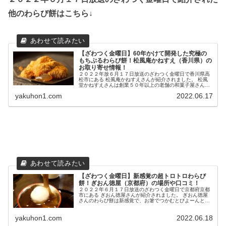
他のわらび餅はこちら↓
【ざわつく金曜日】60年かけて開発した究極の
もちぷるわらび餅！松風庵かねすえ（香川県）の
お取り寄せ情報！
２０２２年放６月１７日放送のざわつく金曜日で香川県高
松市にある 松風庵かねすえさんが紹介されました。 松風
堂かねすえさんは創業５０年以上の老舗の和菓子屋さん
で、 特に６０年もの歳月を経て誕生したわらび餅は大人気
yakuhon1.com
2022.06.17
商品...
【ざわつく金曜日】新感覚の超トロトロわらび
餅！ぎおん徳屋（京都府）の場所や口コミ！
２０２２年６月１７日放送のざわつく金曜日で京都府京都
市にある ぎおん徳屋さんが紹介されました。 ぎおん徳屋
さんのわらび餅は新感覚で、お箸でつかむとびよーんと伸
び、 極上のトロトロ食感を味わえちゃいます♪ ...
yakuhon1.com
2022.06.18