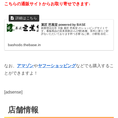
こちらの通販サイトからお取り寄せできます↓
菓匠 芭蕉堂 powered by BASE
創業明治元年 大阪 菓匠 芭蕉堂 のショッピングサイトで
す。看板商品の笑来美餅(わらび餅)各種、長年に渡りご好
評をいただいております杵つき餅 ねこ餅、小餅他 自社製
造販売の通販ページです。どうぞお立ち寄りください。大
阪土産・お取り寄せスイーツにぜひ！
bashodo.thebase.in
なお、
アマゾン
や
ヤフーショッピング
などでも購入するこ
とができますよ！
[adsense]
店舗情報