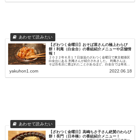
【ざわつく金曜日】おそば屋さんの極上わらび
餅！利庵（白金台）の番組紹介メニューや店舗情
報！
２０２２年６月１７日放送のざわつく金曜日で東京都港区
白金台にある 利庵さんが紹介されました。 利庵さんは、
そば百名店に選ばれたことがあるほど、白金台では有名な
お蕎麦屋さんで 連日行列をなすほど、大にぎわいを見せて
yakuhon1.com
2022.06.18
い...
【ざわつく金曜日】高嶋ちさ子さん絶賛のわらび
餅！長門（日本橋）の番組紹介メニュー！