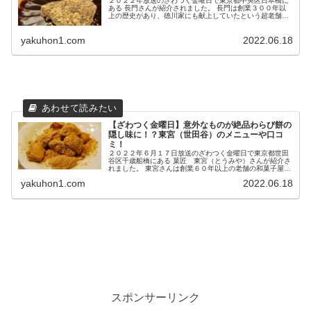
２０２２年放送のざわつく金曜日で東京都中央区日本橋に
ある 長門さんが紹介されました。 長門は創業３００年以
上の歴史があり、徳川家にも献上していたという超老舗の
和菓子店で、 スイーツTOKYO百名店２０２０に選ばれ
た...
yakuhon1.com
2022.06.18
【ざわつく金曜日】意外なものが絶品わらび餅の
隠し味に！？東宮（世田谷）のメニューや口コ
ミ！
２０２２年６月１７日放送のざわつく金曜日で東京都世田
谷区千歳船橋にある 菓匠 東宮（とうみや）さんが紹介さ
れました。 東宮さんは創業６０年以上の老舗の和菓子屋さ
んで、 中でもわらび餅は毎日夕方には売り切れてしまう
yakuhon1.com
2022.06.18
ほ...
スポンサーリンク