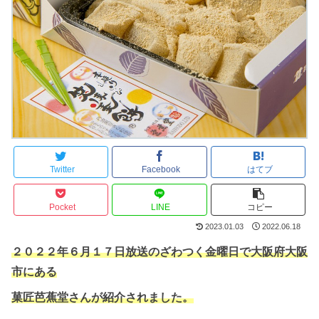
Twitter
Facebook
はてブ
Pocket
LINE
コピー
2023.01.03
2022.06.18
２０２２年６月１７日放送のざわつく金曜日で大阪府大阪
市にある
菓匠芭蕉堂さんが紹介されました。