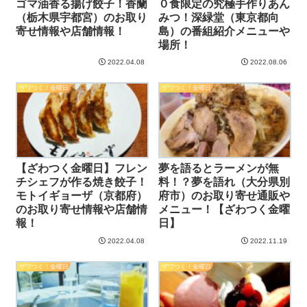
ゴマ油香る揚げ餃子！香蘭
０食限定の究極手作りあん
（栃木県宇都宮）のお取り
みつ！深緑堂（東京都向
寄せ情報や店舗情報！
島）の番組紹介メニューや
場所！
2022.04.08
2022.08.06
ザワつく！金曜日
ザワつく！金曜日
【ざわつく金曜日】フレン
夢を語るとラーメンが無
チシェフが作る焼き餃子！
料！？夢を語れ（大分県別
モトイギョーザ（京都府）
府市）のお取り寄せ通販や
のお取り寄せ情報や店舗情
メニュー！【ざわつく金曜
報！
日】
2022.04.08
2022.11.19
ザワつく！金曜日
ザワつく！金曜日