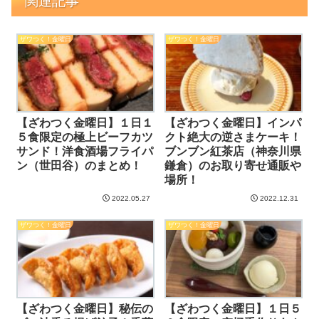
関連記事
ザワつく！金曜日
ザワつく！金曜日
【ざわつく金曜日】１日１
【ざわつく金曜日】インパ
５食限定の極上ビーフカツ
クト絶大の逆さまケーキ！
サンド！洋食酒場フライパ
ブンブン紅茶店（神奈川県
ン（世田谷）のまとめ！
鎌倉）のお取り寄せ通販や
場所！
2022.05.27
2022.12.31
ザワつく！金曜日
ザワつく！金曜日
【ざわつく金曜日】秘伝の
【ざわつく金曜日】１日５