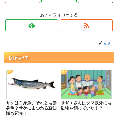
あきをフォローする
あき
関連記事
雑学
雑学
サケは白身魚、それとも赤
サザエさんはタマ以外にも
身魚？サケにまつわる豆知
動物を飼っていた！？
識も紹介！