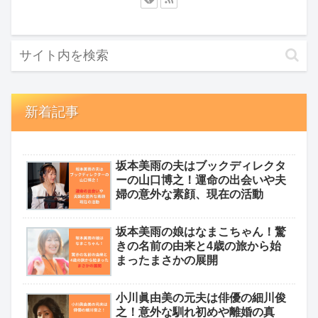
新着記事
坂本美雨の夫はブックディレクタ
ーの山口博之！運命の出会いや夫
婦の意外な素顔、現在の活動
坂本美雨の娘はなまこちゃん！驚
きの名前の由来と4歳の旅から始
まったまさかの展開
小川眞由美の元夫は俳優の細川俊
之！意外な馴れ初めや離婚の真