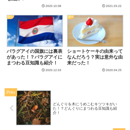
2020.10.08
2021.03.22
雑学
雑学
パラグアイの国旗には裏表
ショートケーキの由来って
があった！？パラグアイに
なんだろう？実は意外な由
まつわる豆知識も紹介！
来だった！
2020.12.03
2020.04.25
どんぐりを木にうめこむキツツキがい
た！？どんぐりにまつわる豆知識も紹
介！