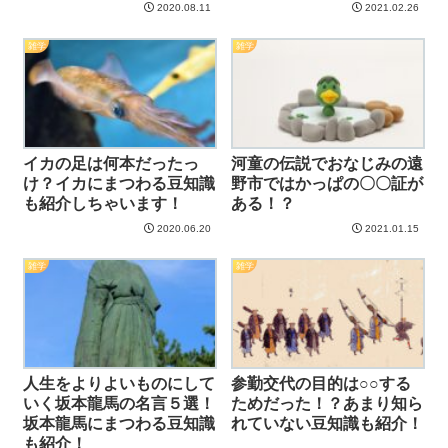
2020.08.11
2021.02.26
雑学
雑学
イカの足は何本だったっ
河童の伝説でおなじみの遠
け？イカにまつわる豆知識
野市ではかっぱの〇〇証が
も紹介しちゃいます！
ある！？
2020.06.20
2021.01.15
雑学
雑学
人生をよりよいものにして
参勤交代の目的は○○する
いく坂本龍馬の名言５選！
ためだった！？あまり知ら
坂本龍馬にまつわる豆知識
れていない豆知識も紹介！
も紹介！