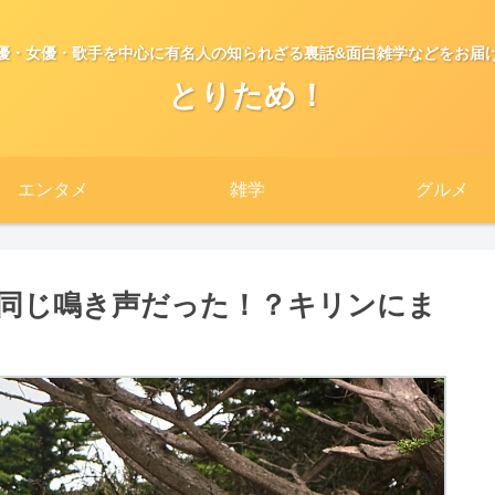
優・女優・歌手を中心に有名人の知られざる裏話&面白雑学などをお届
とりため！
エンタメ
雑学
グルメ
同じ鳴き声だった！？キリンにま