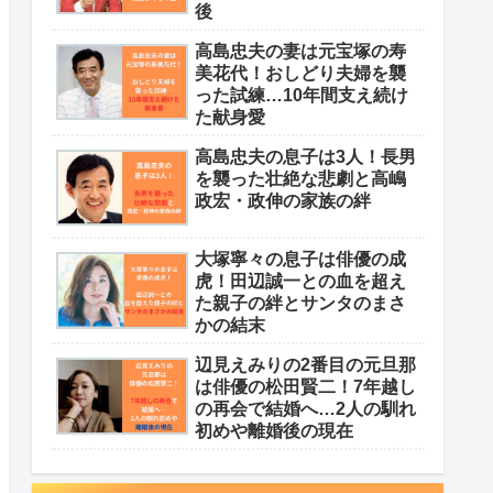
後
高島忠夫の妻は元宝塚の寿
美花代！おしどり夫婦を襲
った試練…10年間支え続け
た献身愛
高島忠夫の息子は3人！長男
を襲った壮絶な悲劇と高嶋
政宏・政伸の家族の絆
大塚寧々の息子は俳優の成
虎！田辺誠一との血を超え
た親子の絆とサンタのまさ
かの結末
辺見えみりの2番目の元旦那
は俳優の松田賢二！7年越し
の再会で結婚へ…2人の馴れ
初めや離婚後の現在