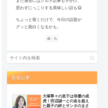
また過去にはグルメ記事も手がけ、
思わずにっこりする美味しい話も😋
ちょっと覗くだけで、今日の話題が
グッと面白くなるかも。
新着記事
大塚寧々の息子は俳優の成
虎！田辺誠一との血を超え
た親子の絆とサンタのまさ