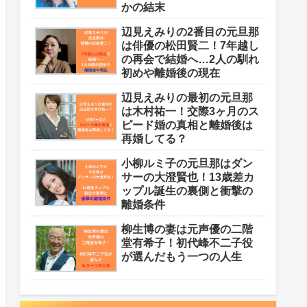
かの結末
辺見えみりの2番目の元旦那
は俳優の松田賢二！7年越し
の再会で結婚へ…2人の馴れ
初めや離婚後の現在
辺見えみりの最初の元旦那
は木村祐一！交際3ヶ月のス
ピード婚の真相と離婚後は
再婚してる？
小柳ルミ子の元旦那はダン
サーの大澄賢也！13歳差カ
ップル誕生の裏側と衝撃の
離婚条件
柳生博の妻は元声優の二階
堂有希子！初代峰不二子役
が選んだもう一つの人生