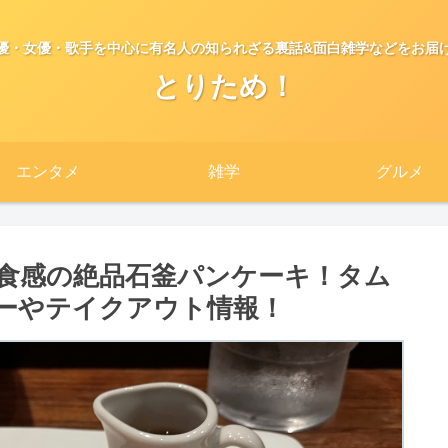
優・女優・歌手を中心に有名人の知られざる裏話&面白雑学などをお届
とりため！
エンタメ
雑学
グルメ
食感の絶品石釜パンケーキ！タム
ーやテイクアウト情報！