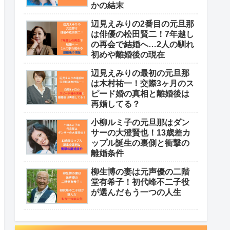
かの結末
辺見えみりの2番目の元旦那
は俳優の松田賢二！7年越し
の再会で結婚へ…2人の馴れ
初めや離婚後の現在
辺見えみりの最初の元旦那
は木村祐一！交際3ヶ月のス
ピード婚の真相と離婚後は
再婚してる？
小柳ルミ子の元旦那はダン
サーの大澄賢也！13歳差カ
ップル誕生の裏側と衝撃の
離婚条件
柳生博の妻は元声優の二階
堂有希子！初代峰不二子役
が選んだもう一つの人生