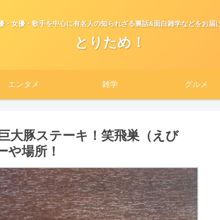
優・女優・歌手を中心に有名人の知られざる裏話&面白雑学などをお届
とりため！
エンタメ
雑学
グルメ
巨大豚ステーキ！笑飛巣（えび
ーや場所！