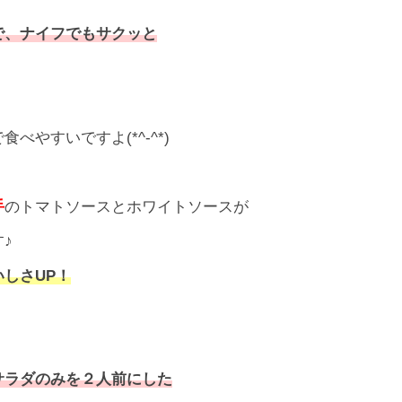
で、ナイフでもサクッと
やすいですよ(*^-^*)
手
のトマトソースとホワイトソースが
♪
しさUP！
サラダのみを２人前にした