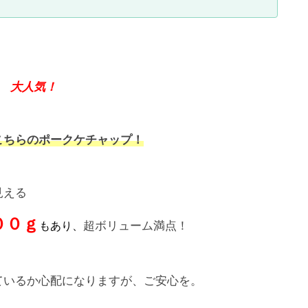
円
大人気！
こちらのポークケチャップ！
見える
００ｇ
超ボリューム満点！
もあり
、
ているか心配になりますが、ご安心を。