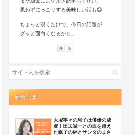
また過去にはグルメ記事も手がけ、
思わずにっこりする美味しい話も😋
ちょっと覗くだけで、今日の話題が
グッと面白くなるかも。
新着記事
大塚寧々の息子は俳優の成
虎！田辺誠一との血を超え
た親子の絆とサンタのまさ