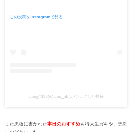
この投稿をInstagramで見る
aipuஐ*813(@aipu_ebi)がシェアした投稿
また黒板に書かれた
本日のおすすめ
も特大生ガキや、馬刺