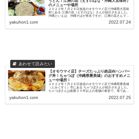
うどん！江洲の花（えすのはな・沖縄大宜味村）
のメニューや場所
２０２２年７月２６日放送のオモウマイ店で沖縄県大宜味
村にある 江洲の花（えすのはな）さんが紹介されました。
沖縄といえば、沖縄そばが有名ですが、江洲の花さんでは
沖縄そばではなく、 日本そば・うどんを堪能できるお店
yakuhon1.com
2022.07.24
と...
【オモウマイ店】チーズたっぷり絶品Wハンバー
グ丼！ちゃつぼ（沖縄県豊美城）のおすすめメニ
ューや場所！
２０２２年７月２６日放送のオモウマイ店で沖縄県豊美城
（とみぐすく）市にある ちゃつぼさんが紹介されました。
ちゃつぼさんは創業２５年以上の老舗の食堂で、母である
女将さんと、その娘さんで 切り盛りされています。 ...
yakuhon1.com
2022.07.25