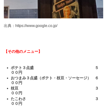
出典：https://www.google.co.jp/
【その他のメニュー】
ポテト３点盛 ５
００円
おつまみ３点盛（ポテト・枝豆・ソーセージ） ６
００円
枝豆 ３
００円
たこわさ ３
００円