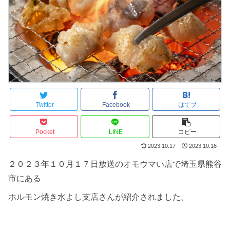
Twitter
Facebook
はてブ
Pocket
LINE
コピー
2023.10.17
2023.10.16
２０２３年１０月１７日放送のオモウマい店で埼玉県熊谷
市にある
ホルモン焼き水よし支店さんが紹介されました。