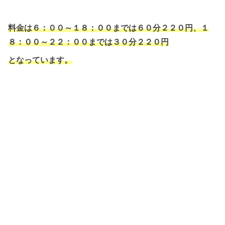
料金は６：００～１８：００までは６０分２２０円、１
８：００～２２：００までは３０分２２０円
となっています。