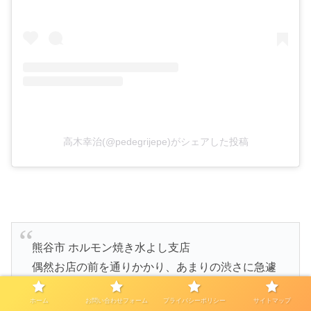
高木幸治(@pedegrijepe)がシェアした投稿
熊谷市 ホルモン焼き水よし支店
偶然お店の前を通りかかり、あまりの渋さに急遽
突撃！肉が安くて旨い～味噌を着けて食べるタイ
ホーム
お問い合わせフォーム
プライバシーポリシー
サイトマップ
プ、僕はハラミが特に良かったです！ライスはこ