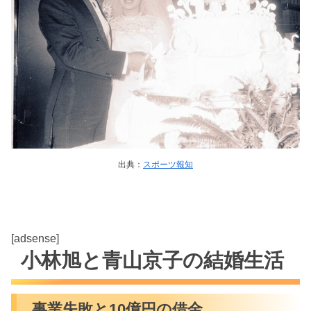
出典：
スポーツ報知
[adsense]
小林旭と青山京子の結婚生活
事業失敗と10億円の借金