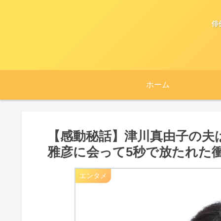
俳
ホーム
【感動秘話】津川真由子の夫
雅彦に会って5秒で放たれた
エンタメ