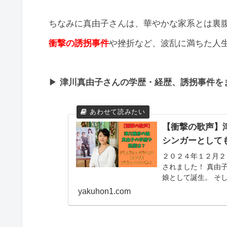
ちなみに真由子さんは、華やかな家系とは裏
衝撃の誘拐事件
や挫折など、波乱に満ちた人
▶︎
津川真由子さんの学歴・経歴、誘拐事件を
【衝撃の歌声】
シンガーとして
２０２４年１２月２
されました！ 真由子さんは、女優の朝丘雪路さんと俳優の津川雅彦さんの
娘として誕生。 そ
ました！ 今回はそ
yakuhon1.com