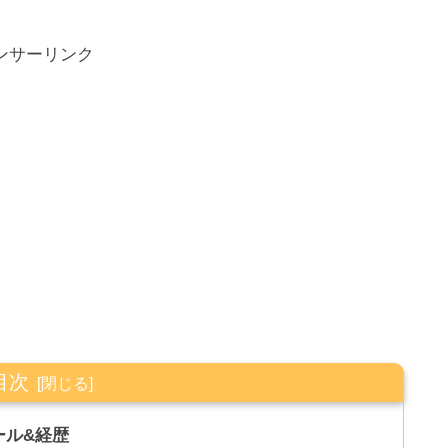
ンサーリンク
目次
ール&経歴