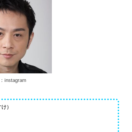
instagram
すけ）