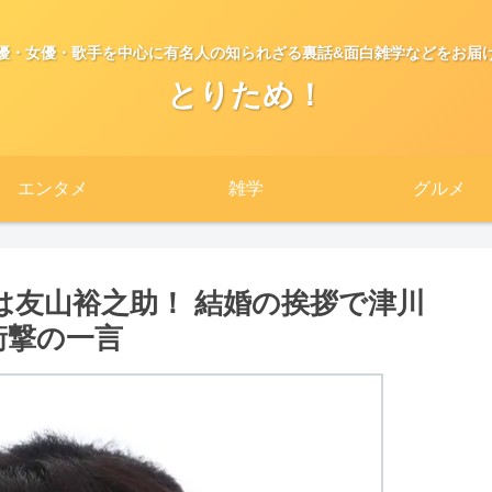
優・女優・歌手を中心に有名人の知られざる裏話&面白雑学などをお届
とりため！
エンタメ
雑学
グルメ
は友山裕之助！ 結婚の挨拶で津川
衝撃の一言