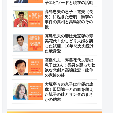
子エピソードと現在の活動
高島忠夫の息子・道夫（長
男）に起きた悲劇｜衝撃の
事件の真相と高島家のその
後
高島忠夫の妻は元宝塚の寿
美花代！おしどり夫婦を襲
った試練…10年間支え続け
た献身愛
高島忠夫・寿美花代夫妻の
息子は3人！長男を襲った壮
絶な悲劇と高嶋政宏・政伸
の家族の絆
大塚寧々の息子は俳優の成
虎！田辺誠一との血を超え
た親子の絆とサンタのまさ
かの結末