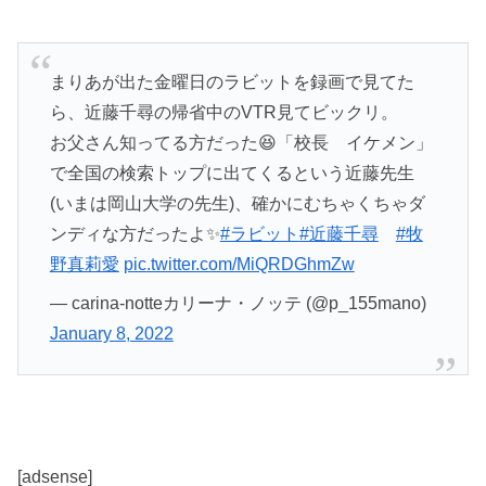
まりあが出た金曜日のラビットを録画で見てた
ら、近藤千尋の帰省中のVTR見てビックリ。
お父さん知ってる方だった😆「校長 イケメン」
で全国の検索トップに出てくるという近藤先生
(いまは岡山大学の先生)、確かにむちゃくちゃダ
ンディな方だったよ✨
#ラビット
#近藤千尋
#牧
野真莉愛
pic.twitter.com/MiQRDGhmZw
— carina-notteカリーナ・ノッテ (@p_155mano)
January 8, 2022
[adsense]