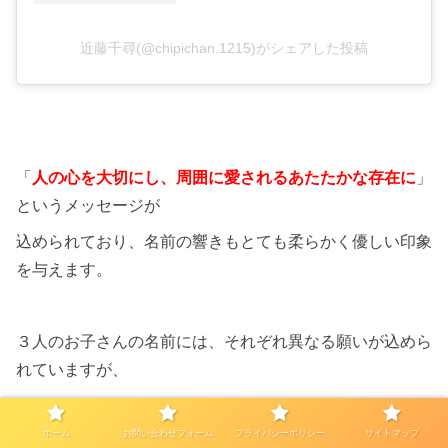
近藤千尋(@chipichan.1215)がシェアした投稿
「
人の心を大切にし、周囲に愛されるあたたかな存在に
」
というメッセージが
込められており、名前の響きもとても柔らかく優しい印象
を与えます。
３人のお子さんの名前には、それぞれ異なる願いが込めら
れていますが、
「人とのつながり」や「愛」「優しさ」を大切にしたもの
ばかり。
ホーム
お問い合わせフォーム
プライバシーポリシー
サイトマップ