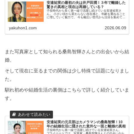
安達祐実の最初の夫は井戸田潤！３年で離婚した
驚きの真相と現在は再婚している？
子役時代から長く第一線で活躍し続けている安達祐実さ
ん。 小さい頃から変わらない存在感と、年齢を重ねるごと
に増していく魅力で、 今も幅広い世代から注目を集めてい
ます。 そんな安達さんですが、プライベートでは結婚や
出産、そして...
yakuhon1.com
2026.06.09
また写真家として知られる桑島智輝さんとの出会いから結
婚、
そして現在に至るまでの関係は少し特殊で話題になりまし
た。
馴れ初めや結婚生活の裏側はこちらで詳しく紹介していま
す。
安達祐実の元旦那はカメラマンの桑島智輝！10
年の結婚生活に隠された意外な一面と離婚の真相
子役時代から第一線で活躍し続けている安達祐実さん。
プライベートでは、写真家・桑島智輝さんとの出会いから