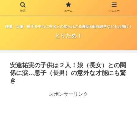
検索
ホーム
メニュー
俳優・女優・歌手を中心に有名人の知られざる裏話&面白雑学などをお届け！
とりため！
安達祐実の子供は２人！娘（長女）との関
係に涙…息子（長男）の意外な才能にも驚
き
スポンサーリンク